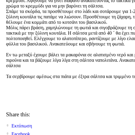
κρεμμύδι. Αφήνουμε να γίνει διάφανο ανακατεύοντας το τακτικά γι
χρώμα το κρεμμύδι για να μην βαρύνει τη σάλτσα.
Σπάμε τα σκόρδα, τα προσθέτουμε στο λάδι και σοτάρουμε για 1-2
ξύλινη κουτάλα τις πατάμε να λιώσουν. Προσθέτουμε τη ζάχαρη, το 
θέλουμε ένα κομμάτι από το κοτσάνι του βασιλικού.
Μόλις πάρει βράση, χαμηλώνουμε τη φωτιά και σιγοβράζουμε τη 
τακτικά με την ξύλινη κουτάλα. Η σάλτσα μετά από 40 ´ θα έχει π
πολτοποιηθεί. Ελέγχουμε το αλατοπίπερο, ραντίζουμε με λίγο ελα
φύλλα του βασιλικού. Ανακατεύουμε και σβήνουμε τη φωτιά.
Εν τω μεταξύ έχουμε βάλει τα μακαρόνια σε αλατισμένο νερό και μ
πιρούνα και τα βάζουμε λίγα λίγα στη σάλτσα ναπολιτάνα. Ανακατ
σάλτσα
Τα σερβίρουμε αμέσως στα πιάτα με έξτρα σάλτσα και τριμμένο τυ
Share this:
Εκτύπωση
Facebook