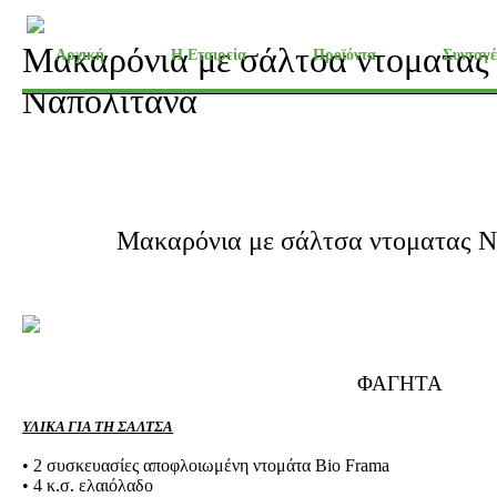
Μακαρόνια με σάλτσα ντοματας
Αρχική
Η Εταιρεία
Προϊόντα
Συνταγέ
Ναπολιτάνα
Μακαρόνια με σάλτσα ντοματας Ν
ΦΑΓΗΤΑ
ΥΛΙΚΑ ΓΙΑ ΤΗ ΣΑΛΤΣΑ
• 2 συσκευασίες αποφλοιωμένη ντομάτα Bio Frama
• 4 κ.σ. ελαιόλαδο