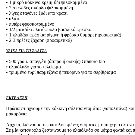
• 1 μικρό κόκκινο κρεμμύδι ψιλοκομμένο
• 2 σκελίδες σκόρδο ψιλοκομμένη
• λίγες σταγόνες ξύδι από κρασί
• αλάτι
• πιπέρι φρεσκοτριμμένο
• 1/2 ματσάκι πλατύφυλλο βασιλικό φρέσκο
• 1 κλαδάκι φρέσκια ρίγανη ή φρέσκο θυμάρι (προαιρετικά)
• 2-3 πρέζες ζάχαρη (προαιρετικά)
ΥΛΙΚΑ ΓΙΑ ΤΗ ΣΑΛΤΣΑ
• 500 γραμ. σπαγγέτι (άσπρο ή ολικής) Granoro bio
• ελαιόλαδο για το τελείωμα
• τριμμένο τυρί παρμεζάνα ή πεκορίνο για το σερβίρισμα
ΕΚΤΕΛΕΣΗ
Πρώτα φτιάχνουμε την κόκκινη σάλτσα ντομάτας (ναπολιτάνα) και
μακαρόνια.
Αρχικά, λιώνουμε τις αποφλοιωμένες ντομάτες με τα χέρια σε ένα
Σε μία κατσαρόλα ζεσταίνουμε το ελαιόλαδο σε μέτρα φωτιά και