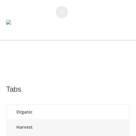
You are here:
Home
/
Tabs & Tours
Tabs
Organic
Harvest