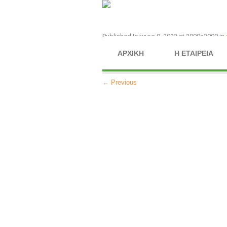
Published
Ιούνιος 9, 2022
at 2000×2000 in
ΑΡΧΙΚΉ
Η ΕΤΑΙΡΕΊΑ
← Previous