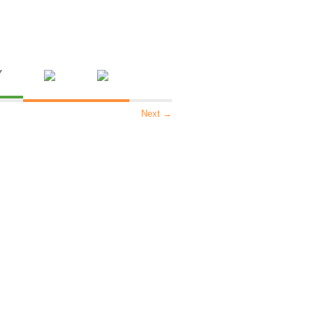
Y
Next →