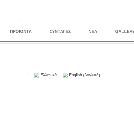
strawberry_3
.
ΠΡΟΪΌΝΤΑ
ΣΥΝΤΑΓΈΣ
ΝΈΑ
GALLER
Αγγλικά
Ελληνικά
English
(
)