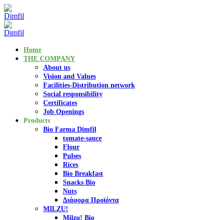
Home
THE COMPANY
About us
Vision and Values
Facilities-Distribution network
Social responsibility
Certificates
Job Openings
Products
Bio Farma Dimfil
tomate-sauce
Flour
Pulses
Rices
Bio Breakfast
Snacks Bio
Nuts
Διάφορα Προϊόντα
MILZU!
Milzu! Bio