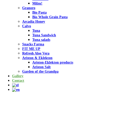
Milzu!
Granoro
Bio Pasta
Bio Whole Grain Pasta
Arcadia Honey
Calvo
Tuna
Tuna Sandwich
Tuna salads
Snacks Farma
FIT ME UP
Refresh Aloe Vera
Ariston & Eklekton
Ariston-Eklekton products
Ariston Salt
Garden of the Grandpa
Gallery
Contact