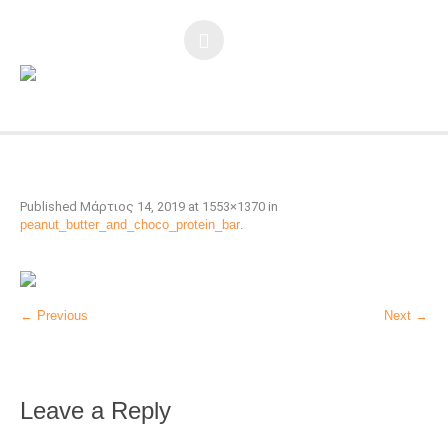
Published
Μάρτιος 14, 2019
at 1553×1370 in
peanut_butter_and_choco_protein_bar
.
← Previous
Next →
Leave a Reply