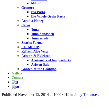
Milzu!
Granoro
Bio Pasta
Bio Whole Grain Pasta
Arcadia Honey
Calvo
Tuna
Tuna Sandwich
Tuna salads
Snacks Farma
FIT ME UP
Refresh Aloe Vera
Ariston & Eklekton
Ariston-Eklekton products
Ariston Salt
Garden of the Grandpa
Gallery
Contact
Published
November 15, 2014
at 1000×919 in
Juicy-Tomatoes
.