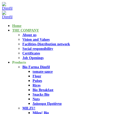
Home
THE COMPANY
About us
Vision and Values
Facilities-Distribution network
Social responsibility
Certificates
Job Openings
Products
Bio Farma Dimfil
tomate-sauce
Flour
Pulses
Rices
Bio Breakfast
Snacks Bio
Nuts
Διάφορα Προϊόντα
MILZU!
Milzu! Bio