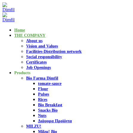
Home
THE COMPANY
About us
Vision and Values
Facilities-Distribution network
Social responsibility
Certificates
Job Openings
Products
Bio Farma Dimfil
tomate-sauce
Flour
Pulses
Rices
Bio Breakfast
Snacks Bio
Nuts
Διάφορα Προϊόντα
MILZU!
Milzu! Bio