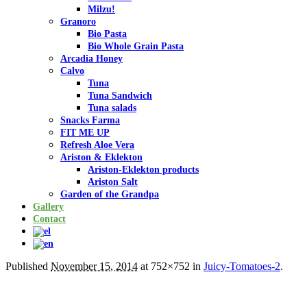
Milzu!
Granoro
Bio Pasta
Bio Whole Grain Pasta
Arcadia Honey
Calvo
Tuna
Tuna Sandwich
Tuna salads
Snacks Farma
FIT ME UP
Refresh Aloe Vera
Ariston & Eklekton
Ariston-Eklekton products
Ariston Salt
Garden of the Grandpa
Gallery
Contact
Published
November 15, 2014
at 752×752 in
Juicy-Tomatoes-2
.