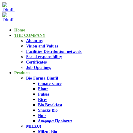
Home
THE COMPANY
About us
Vision and Values
Facilities-Distribution network
Social responsibility
Certificates
Job Openings
Products
Bio Farma Dimfil
tomate-sauce
Flour
Pulses
Rices
Bio Breakfast
Snacks Bio
Nuts
Διάφορα Προϊόντα
MILZU!
Milzu! Bio