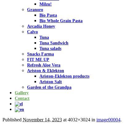
Milzu!
Granoro
Bio Pasta
Bio Whole Grain Pasta
Arcadia Honey
Calvo
Tuna
Tuna Sandwich
Tuna salads
Snacks Farma
FIT ME UP
Refresh Aloe Vera
Ariston & Eklekton
Ariston-Eklekton products
Ariston Salt
Garden of the Grandpa
Gallery
Contact
Published
November 14, 2023
at 4032×3024 in
image00004
.