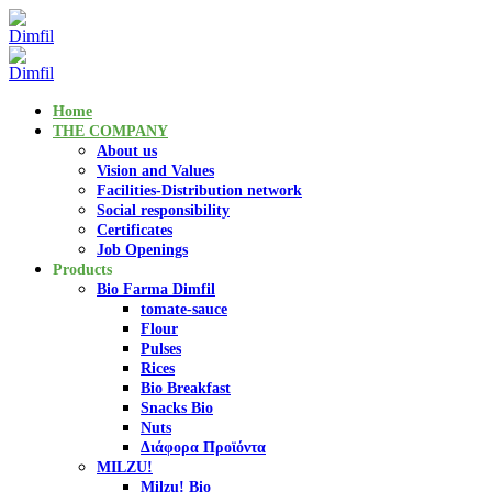
Home
THE COMPANY
About us
Vision and Values
Facilities-Distribution network
Social responsibility
Certificates
Job Openings
Products
Bio Farma Dimfil
tomate-sauce
Flour
Pulses
Rices
Bio Breakfast
Snacks Bio
Nuts
Διάφορα Προϊόντα
MILZU!
Milzu! Bio