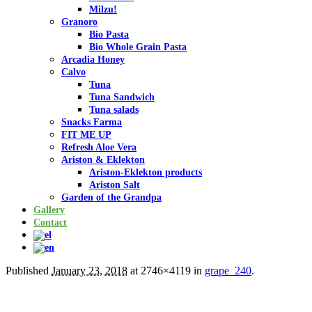
Milzu!
Granoro
Bio Pasta
Bio Whole Grain Pasta
Arcadia Honey
Calvo
Tuna
Tuna Sandwich
Tuna salads
Snacks Farma
FIT ME UP
Refresh Aloe Vera
Ariston & Eklekton
Ariston-Eklekton products
Ariston Salt
Garden of the Grandpa
Gallery
Contact
Published
January 23, 2018
at 2746×4119 in
grape_240
.