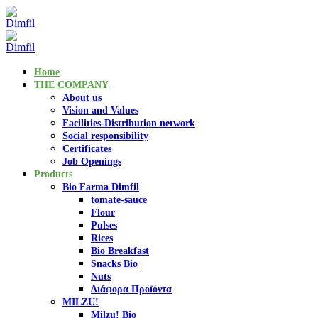
Home
THE COMPANY
About us
Vision and Values
Facilities-Distribution network
Social responsibility
Certificates
Job Openings
Products
Bio Farma Dimfil
tomate-sauce
Flour
Pulses
Rices
Bio Breakfast
Snacks Bio
Nuts
Διάφορα Προϊόντα
MILZU!
Milzu! Bio