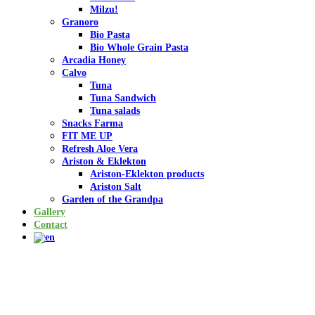
Milzu!
Granoro
Bio Pasta
Bio Whole Grain Pasta
Arcadia Honey
Calvo
Tuna
Tuna Sandwich
Tuna salads
Snacks Farma
FIT ME UP
Refresh Aloe Vera
Ariston & Eklekton
Ariston-Eklekton products
Ariston Salt
Garden of the Grandpa
Gallery
Contact