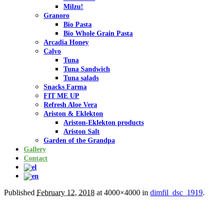
Milzu!
Granoro
Bio Pasta
Bio Whole Grain Pasta
Arcadia Honey
Calvo
Tuna
Tuna Sandwich
Tuna salads
Snacks Farma
FIT ME UP
Refresh Aloe Vera
Ariston & Eklekton
Ariston-Eklekton products
Ariston Salt
Garden of the Grandpa
Gallery
Contact
Published
February 12, 2018
at 4000×4000 in
dimfil_dsc_1919
.