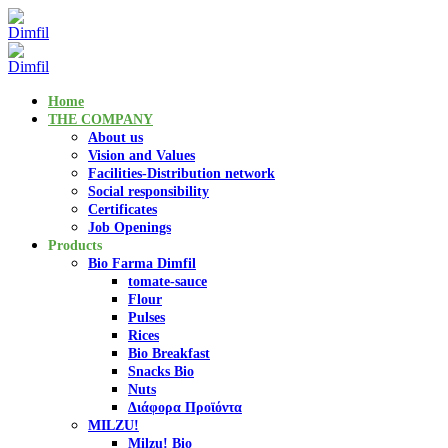
Home
THE COMPANY
About us
Vision and Values
Facilities-Distribution network
Social responsibility
Certificates
Job Openings
Products
Bio Farma Dimfil
tomate-sauce
Flour
Pulses
Rices
Bio Breakfast
Snacks Bio
Nuts
Διάφορα Προϊόντα
MILZU!
Milzu! Bio