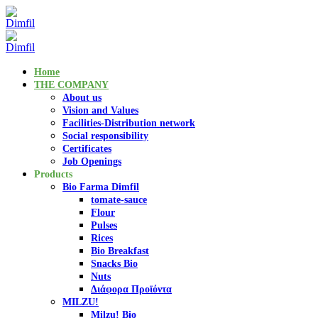
Home
THE COMPANY
About us
Vision and Values
Facilities-Distribution network
Social responsibility
Certificates
Job Openings
Products
Bio Farma Dimfil
tomate-sauce
Flour
Pulses
Rices
Bio Breakfast
Snacks Bio
Nuts
Διάφορα Προϊόντα
MILZU!
Milzu! Bio