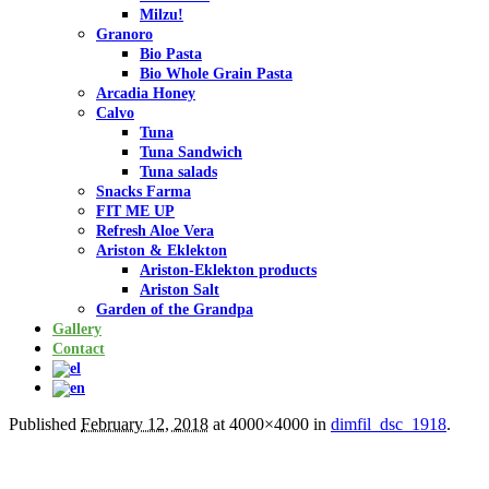
Milzu!
Granoro
Bio Pasta
Bio Whole Grain Pasta
Arcadia Honey
Calvo
Tuna
Tuna Sandwich
Tuna salads
Snacks Farma
FIT ME UP
Refresh Aloe Vera
Ariston & Eklekton
Ariston-Eklekton products
Ariston Salt
Garden of the Grandpa
Gallery
Contact
Published
February 12, 2018
at 4000×4000 in
dimfil_dsc_1918
.