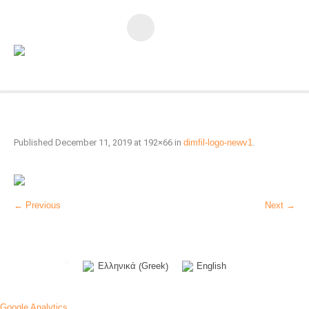
Published
December 11, 2019
at 192×66 in
dimfil-logo-newv1
.
← Previous
Next →
Greek
Ελληνικά
English
(
)
Google Analytics