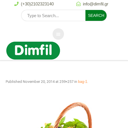
(+30)2102323140
info@dimfil.gr


Published
November 20, 2014
at 259×257 in
bag-1
.