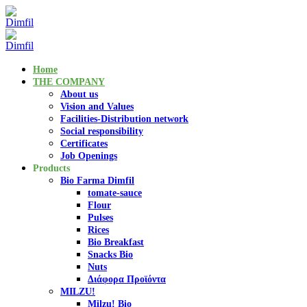
Home
THE COMPANY
About us
Vision and Values
Facilities-Distribution network
Social responsibility
Certificates
Job Openings
Products
Bio Farma Dimfil
tomate-sauce
Flour
Pulses
Rices
Bio Breakfast
Snacks Bio
Nuts
Διάφορα Προϊόντα
MILZU!
Milzu! Bio