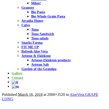
Milzu!
Granoro
Bio Pasta
Bio Whole Grain Pasta
Arcadia Honey
Calvo
Tuna
Tuna Sandwich
Tuna salads
Snacks Farma
FIT ME UP
Refresh Aloe Vera
Ariston & Eklekton
Ariston-Eklekton products
Ariston Salt
Garden of the Grandpa
Gallery
Contact
Published
March 16, 2018
at 2000×3520 in
AloeVera GRAPE
LONG
.