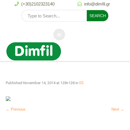
(+30)2102323140
info@dimfil.gr


Published
November 14, 2014
at 128×128 in
03
.
← Previous
Next →