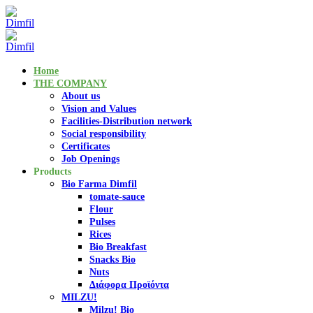
Home
THE COMPANY
About us
Vision and Values
Facilities-Distribution network
Social responsibility
Certificates
Job Openings
Products
Bio Farma Dimfil
tomate-sauce
Flour
Pulses
Rices
Bio Breakfast
Snacks Bio
Nuts
Διάφορα Προϊόντα
MILZU!
Milzu! Bio