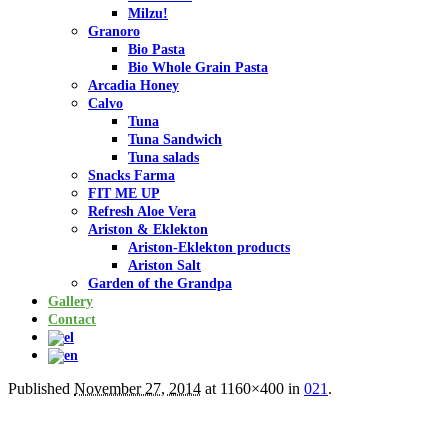
Milzu!
Granoro
Bio Pasta
Bio Whole Grain Pasta
Arcadia Honey
Calvo
Tuna
Tuna Sandwich
Tuna salads
Snacks Farma
FIT ME UP
Refresh Aloe Vera
Ariston & Eklekton
Ariston-Eklekton products
Ariston Salt
Garden of the Grandpa
Gallery
Contact
Published
November 27, 2014
at 1160×400 in
021
.