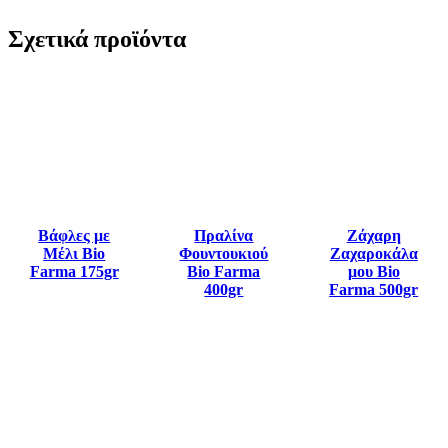
Σχετικά προϊόντα
Βάφλες με
Πραλίνα
Ζάχαρη
Mέλι Βio
Φουντουκιού
Ζαχαροκάλα
Farma 175gr
Βio Farma
μου Βio
400gr
Farma 500gr
0
out of 5
0
out of 5
0
out of 5