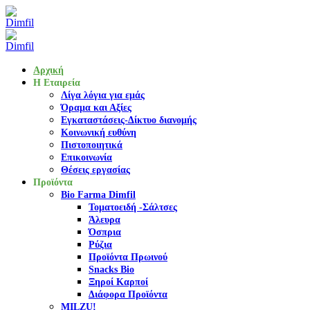
Αρχική
Η Εταιρεία
Λίγα λόγια για εμάς
Όραμα και Αξίες
Εγκαταστάσεις-Δίκτυο διανομής
Κοινωνική ευθύνη
Πιστοποιητικά
Επικοινωνία
Θέσεις εργασίας
Προϊόντα
Bio Farma Dimfil
Τοματοειδή -Σάλτσες
Άλευρα
Όσπρια
Ρύζια
Προϊόντα Πρωινού
Snacks Bio
Ξηροί Καρποί
Διάφορα Προϊόντα
MILZU!