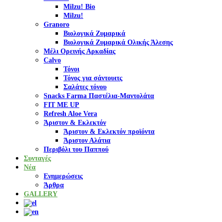
Milzu! Bio
Milzu!
Granoro
Βιολογικά Ζυμαρικά
Βιολογικά Ζυμαρικά Ολικής Άλεσης
Μέλι Ορεινής Αρκαδίας
Calvo
Τόνοι
Τόνος για σάντουιτς
Σαλάτες τόνου
Snacks Farma Παστέλια-Μαντολάτα
FIT ME UP
Refresh Aloe Vera
Άριστον & Εκλεκτόν
Άριστον & Εκλεκτόν προϊόντα
Άριστον Αλάτια
Περιβόλι του Παππού
Συνταγές
Νέα
Ενημερώσεις
Άρθρα
GALLERY