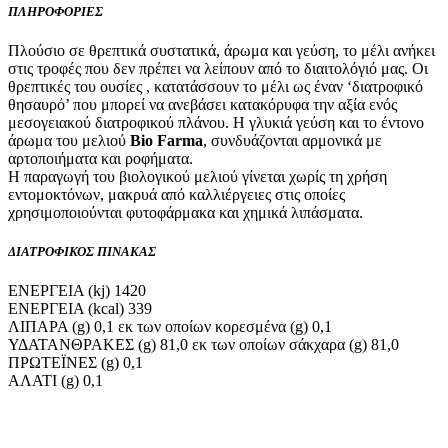
ΠΛΗΡΟΦΟΡΙΕΣ
Πλούσιο σε θρεπτικά συστατικά, άρωμα και γεύση, το μέλι ανήκει
στις τροφές που δεν πρέπει να λείπουν από το διαιτολόγιό μας. Οι
θρεπτικές του ουσίες , κατατάσσουν το μέλι ως έναν ‘διατροφικό
θησαυρό’ που μπορεί να ανεβάσει κατακόρυφα την αξία ενός
μεσογειακού διατροφικού πλάνου. Η γλυκιά γεύση και το έντονο
άρωμα του μελιού
Bio Farma
, συνδυάζονται αρμονικά με
αρτοποιήματα και ροφήματα.
Η παραγωγή του βιολογικού μελιού γίνεται χωρίς τη χρήση
εντομοκτόνων, μακρυά από καλλιέργειες στις οποίες
χρησιμοποιούνται φυτοφάρμακα και χημικά λιπάσματα.
ΔΙΑΤΡΟΦΙΚΟΣ ΠΙΝΑΚΑΣ
ΕΝΕΡΓΕΙΑ (kj) 1420
ΕΝΕΡΓΕΙΑ (kcal) 339
ΛΙΠΑΡΑ (g) 0,1 εκ των οποίων κορεσμένα (g) 0,1
ΥΔΑΤΑΝΘΡΑΚΕΣ (g) 81,0 εκ των οποίων σάκχαρα (g) 81,0
ΠΡΩΤΕΪΝΕΣ (g) 0,1
ΑΛΑΤΙ (g) 0,1