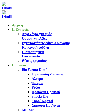
Αρχική
Η Εταιρεία
Λίγα λόγια για εμάς
Όραμα και Αξίες
Εγκαταστάσεις-Δίκτυο διανομής
Κοινωνική ευθύνη
Πιστοποιητικά
Επικοινωνία
Θέσεις εργασίας
Προϊόντα
Bio Farma Dimfil
Τοματοειδή -Σάλτσες
Άλευρα
Όσπρια
Ρύζια
Προϊόντα Πρωινού
Snacks Bio
Ξηροί Καρποί
Διάφορα Προϊόντα
MILZU!