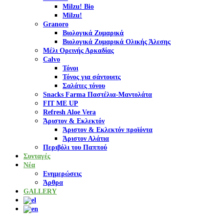
Milzu! Bio
Milzu!
Granoro
Βιολογικά Ζυμαρικά
Βιολογικά Ζυμαρικά Ολικής Άλεσης
Μέλι Ορεινής Αρκαδίας
Calvo
Τόνοι
Τόνος για σάντουιτς
Σαλάτες τόνου
Snacks Farma Παστέλια-Μαντολάτα
FIT ME UP
Refresh Aloe Vera
Άριστον & Εκλεκτόν
Άριστον & Εκλεκτόν προϊόντα
Άριστον Αλάτια
Περιβόλι του Παππού
Συνταγές
Νέα
Ενημερώσεις
Άρθρα
GALLERY