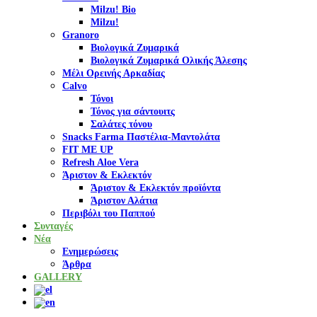
Milzu! Bio
Milzu!
Granoro
Βιολογικά Ζυμαρικά
Βιολογικά Ζυμαρικά Ολικής Άλεσης
Μέλι Ορεινής Αρκαδίας
Calvo
Τόνοι
Τόνος για σάντουιτς
Σαλάτες τόνου
Snacks Farma Παστέλια-Μαντολάτα
FIT ME UP
Refresh Aloe Vera
Άριστον & Εκλεκτόν
Άριστον & Εκλεκτόν προϊόντα
Άριστον Αλάτια
Περιβόλι του Παππού
Συνταγές
Νέα
Ενημερώσεις
Άρθρα
GALLERY