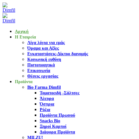
Αρχική
Η Εταιρεία
Λίγα λόγια για εμάς
Όραμα και Αξίες
Εγκαταστάσεις-Δίκτυο διανομής
Κοινωνική ευθύνη
Πιστοποιητικά
Επικοινωνία
Θέσεις εργασίας
Προϊόντα
Bio Farma Dimfil
Τοματοειδή -Σάλτσες
Άλευρα
Όσπρια
Ρύζια
Προϊόντα Πρωινού
Snacks Bio
Ξηροί Καρποί
Διάφορα Προϊόντα
MILZU!