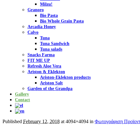
Milzu!
Granoro
Bio Pasta
Bio Whole Grain Pasta
Arcadia Honey
Calvo
Tuna
Tuna Sandwich
Tuna salads
Snacks Farma
FIT ME UP
Refresh Aloe Vera
Ariston & Eklekton
Ariston-Eklekton products
Ariston Salt
Garden of the Grandpa
Gallery
Contact
Published
February 12, 2018
at 4094×4094 in
Φωτογράφιση Προϊον