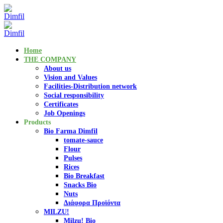
Home
THE COMPANY
About us
Vision and Values
Facilities-Distribution network
Social responsibility
Certificates
Job Openings
Products
Bio Farma Dimfil
tomate-sauce
Flour
Pulses
Rices
Bio Breakfast
Snacks Bio
Nuts
Διάφορα Προϊόντα
MILZU!
Milzu! Bio