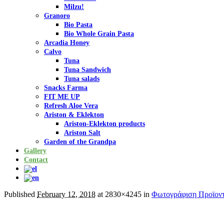
Milzu!
Granoro
Bio Pasta
Bio Whole Grain Pasta
Arcadia Honey
Calvo
Tuna
Tuna Sandwich
Tuna salads
Snacks Farma
FIT ME UP
Refresh Aloe Vera
Ariston & Eklekton
Ariston-Eklekton products
Ariston Salt
Garden of the Grandpa
Gallery
Contact
Published
February 12, 2018
at 2830×4245 in
Φωτογράφιση Προϊον