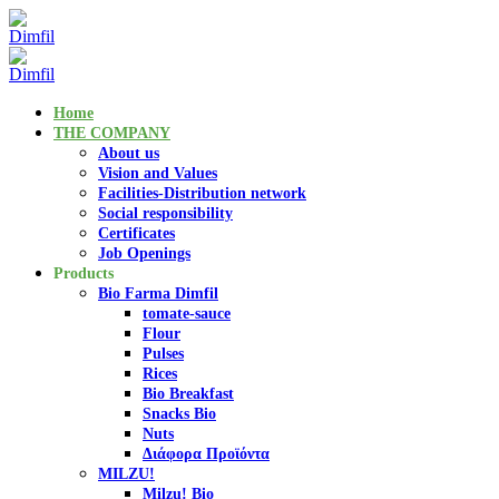
Home
THE COMPANY
About us
Vision and Values
Facilities-Distribution network
Social responsibility
Certificates
Job Openings
Products
Bio Farma Dimfil
tomate-sauce
Flour
Pulses
Rices
Bio Breakfast
Snacks Bio
Nuts
Διάφορα Προϊόντα
MILZU!
Milzu! Bio